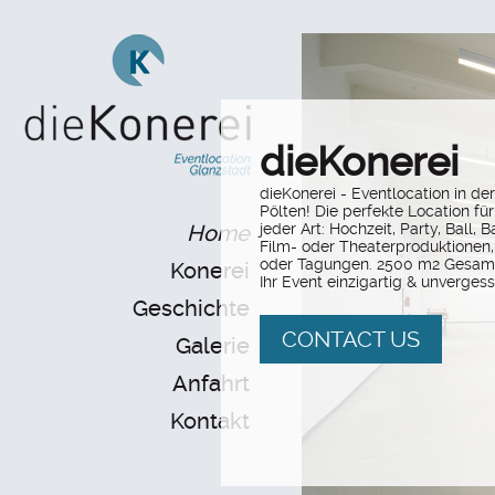
dieKonerei
dieKonerei - Eventlocation in der
Pölten! Die perfekte Location fü
Home
jeder Art: Hochzeit, Party, Ball, B
Film- oder Theaterproduktionen,
oder Tagungen. 2500 m2 Gesam
Konerei
Ihr Event einzigartig & unvergess
Geschichte
CONTACT US
Galerie
Anfahrt
Kontakt